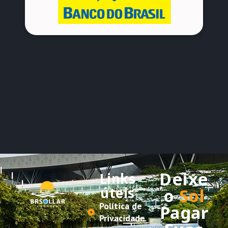
Deixe
Links
úteis
o
Sol
Política de
Pagar
Privacidade