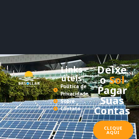
Deixe
Links
úteis
o
Sol
Política de
Pagar
Privacidade
Suas
Sobre
Contas
Contato
CLIQUE
AQUI