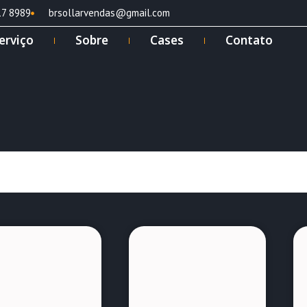
17 8989
brsollarvendas@gmail.com
erviço
Sobre
Cases
Contato